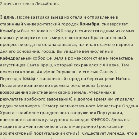
2 ночь в отеле в Лиссабоне.
3 день.
После завтрака выезд из отеля и отправление в
старинный университетский городок
Коимбра
. Университет
Коимбры был основан в 1290 году и считается одним из самых
старых университетов в мире, в котором образовательный
процесс никогда не останавливался, начиная с самого первого
дня его основания. город. Вы увидите великолепный
Кафедральный собор Се-Веля в романском стиле и монастырь
августинцев Санта-Круш, который сохранился с XII века. Там
покоятся король Альфонс Энрикеш I и его сын Саншу I.
Переезд в
Томар
- живописный город на берегах реки Набан.
Поселение возникло во времена реконкисты (эпоха
возвращения христианами своих земель, утерянных в
результате арабского завоевания) и долгое время им управлял
орден тамплиеров. Осмотр величественного Монастыря Ордена
Христа - наиболее грандиозного сооружения Португалии,
внесенное в список культурного наследия ЮНЕСКО. Здесь вы
увидите знаменитое окно в стиле мануэлино (роскошный
архитектурный португальский стиль). Существует легенда, что в