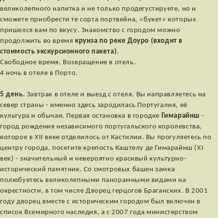
великолепного напитка и не только продегустируете, но и
сможете приобрести те сорта портвейна, «букет» которых
пришелся вам по вкусу. Знакомство с городом можно
продолжить во время
круиза по реке Доуро (входит в
стоимость экскурсионного пакета)
.
Свободное время. Возвращение в отель.
4 ночь в отеле в Порто.
5 день.
Завтрак в отеле и выезд с отеля. Вы направляетесь на
север страны - именно здесь зародилась Португалия, её
культура и обычаи. Первая остановка в городке
Гимарайнш
-
город рождения независимого португальского королевства,
которое в XII веке отделилось от Кастилии. Вы прогуляетесь по
центру города, посетите крепость Каштелу де Гимарайнш (XI
век) - значительный и невероятно красивый культурно-
исторический памятник. Со смотровых башен замка
полюбуетесь великолепными панорамными видами на
окрестности, в том числе Дворец герцогов Браганских. В 2001
году дворец вместе с историческим городом был включен в
список Всемирного наследия, а с 2007 года министерством