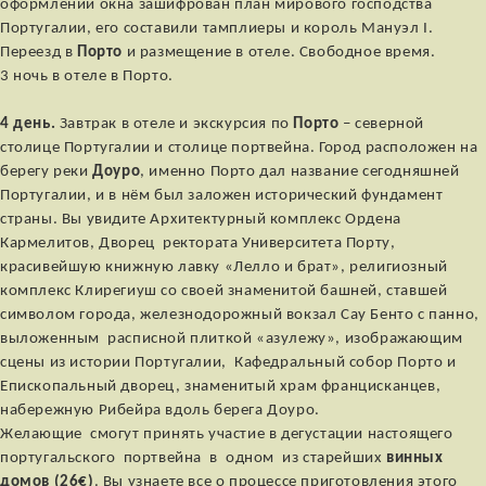
оформлении окна зашифрован план мирового господства
Португалии, его составили тамплиеры и король Мануэл I.
Переезд в
Порто
и размещение в отеле. Свободное время.
3 ночь в отеле в Порто.
4 день.
Завтрак в отеле и экскурсия по
Порто
– северной
столице Португалии и столице портвейна. Город расположен на
берегу реки
Доуро
, именно Порто дал название сегодняшней
Португалии, и в нём был заложен исторический фундамент
страны. Вы увидите Архитектурный комплекс Ордена
Кармелитов, Дворец ректората Университета Порту,
красивейшую книжную лавку «Лелло и брат», религиозный
комплекс Клирегиуш со своей знаменитой башней, ставшей
символом города, железнодорожный вокзал Сау Бенто с панно,
выложенным расписной плиткой «азулежу», изображающим
сцены из истории Португалии, Кафедральный собор Порто и
Епископальный дворец, знаменитый храм францисканцев,
набережную Рибейра вдоль берега Доуро.
Желающие смогут принять участие в дегустации настоящего
португальского портвейна в одном из старейших
винных
домов (26€)
. Вы узнаете все о процессе приготовления этого