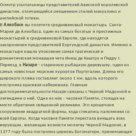
Осмотр усыпальницы представителей Ависской королевской
династии, отличающейся смешением стилей мануэлино и
английской готики.
В
Алкобасе
вы посетите средневековый монастырь Санта-
Мария де Алкобаса, один из самых богатых и престижных
монастырей в средневековой Европе, где находятся
захоронения представителей Бургундской династии. Именно в
монастыре нашла упокоение самая трагическая и
романтическая монаршая чета Инеш де Каштру и Педру I.
Переезд в
Назаре
- старинную рыбацкую деревушку, один из
самых известных морских курортов Португалии. Длина его
широкого пляжа составляет около 1 км, вдоль которого
построена красивая набережная. Главные
достопримечательности Назаре связаны с Черной Мадонной и
легендами о ней. Одна из них - часовня Памяти, стоящая на
месте обретения священной реликвии. Это крошечное
сооружение квадратной формы, куда стекались паломники со
всей Европы. Когда часовня Памяти перестала вмещать всех
верующих, желающих вознести молитву Черной Мадонне, в
1377 году была построена церковь Богоматери, принимающая