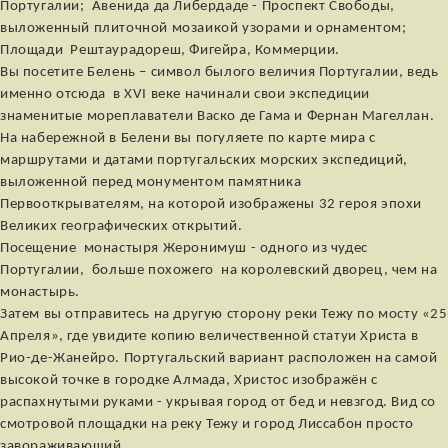
Португалии; Авенида да Либердаде - Проспект Свободы,
выложенный плиточной мозаикой узорами и орнаментом;
Площади Рештаурадореш, Фигейра, Коммерции.
Вы посетите Белень – символ былого величия Португалии, ведь
именно отсюда в XVI веке начинали свои экспедиции
знаменитые мореплаватели Васко де Гама и Фернан Магеллан.
На набережной в Белени вы погуляете по карте мира с
маршрутами и датами португальских морских экспедиций,
выложенной перед монументом памятника
Первооткрывателям, на которой изображены 32 героя эпохи
Великих географических открытий.
Посещение монастыря Жеронимуш - одного из чудес
Португалии, больше похожего на королевский дворец, чем на
монастырь.
Затем вы отправитесь на другую сторону реки Тежу по мосту «25
Апреля», где увидите копию величественной статуи Христа в
Рио-де-Жанейро. Португальский вариант расположен на самой
высокой точке в городке Алмада, Христос изображён с
распахнутыми руками - укрывая город от бед и невзгод. Вид со
смотровой площадки на реку Тежу и город Лиссабон просто
завораживающий.