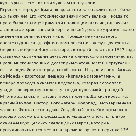
культуры отнесён к Семи чудесам Португалии.
Переезд в городок
Брага
, возраст которого насчитывает более
2,5 тысяч лет. Его историческая значимость велика - когда-то
Брага была столицей римской провинции Галисии, он служил
аванпостом христианской веры и по сей день не утратил своего
значения в религиозном мире. Посещение уникального
архитектурно-ландшафного комплекса Бон-Жезуш-ду-Монти
(церковь доброго Иисуса на горе), который вплоть до 1917 года
оставался крупнейшим центром католического паломничества.
Среди многочисленных достопримечательностей Португалии
есть и редчайшие природные объекты. И одно из них -
Grutas
da Moeda – карстовая пещера «Копилка с монетами».
В
пещере проведена скрытая подсветка, которая позволяет
увидеть невероятную красоту, созданную самой природой.
Многие залы были названы посетителями: Детская кроватка,
Красный купол, Пастор, Богоматерь, Водопад, Несовершенная
часовня, Фонтан слез и даже Свадебный торт. Кое-где можно
хорошо рассмотреть следы давно ушедших эпох, например,
окаменевшую цепочку следов динозавров, которые
прогуливались в тех местах во времена юрского периода 175