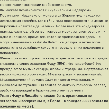
По окончании экскурсии свободное время.
Вы можете познакомиться с «кулинарным шедевром»
Португалии. Недалеко от монастыря Жеронимуш находится
легендарная кофейня, где с 1837 года производятся знаменитые
пирожные «паштель де Белень». Более века эта кондитерская
принадлежит одной семье, торговая марка запатентована и ни
одно пирожное, кроме тех, которые производятся здесь, не
могут именоваться Pastel de Belem. Рецептура и технология
держутся в строжайшем секрете и передаются из поколения в
поколение.
Желающие могут провести вечер в одном из ресторанов города
с ужином в сопровождении
Фаду (80€)
. Что такое Фаду? Это
прежде всего музыка сердца, любви и страданий. Португальская
версия «русского романса». Музыка грусти и воспоминаний.
Меланхолический романс Фаду считается музыкальным
символом Португалии. Он впитал романтику греческих баллад,
арабских вариаций и бразильского темперамента.
Ужин с Фаду в Лиссабоне может быть организован по
четвергам и воскресеньям, в Порто – в понедельник (оплата по
желанию на месте).