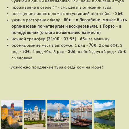
чужими людьми невозможно - см. цены в описании тура
проживание в отеле 4* - см. цены в описании тура
посещение винного дома с дегустацией портвейна -
26€
ужин в ресторане с Фаду
- 80€ - в Лиссабоне может быть
организован по четвергам и воскресеньям, в Порто – в
понедельник (оплата по желанию на месте)
ночной трансфер
(21:00 – 07:55)
-
65€
за машину
бронирование мест в автобусе: 1 ряд -
70€
, 2 ряд 60€, 3
ряд -
50€
, 4 ряд 40€, 5 ряд -
30€,
любой другой ряд
- 25 €
с человека
Возможно продление тура с отдыхом на море!