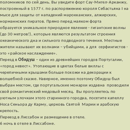
поломников по сей день. Вы увидите форт Сау-Мигел-Арканжу,
построенный в 1577 г. по распоряжению короля Себастьяна I на
мысе для защиты от нападений марокканских, алжирских,
норманнских пиратов. Прямо перед маяком форта
образуется уникальное природное явление - гигантские волны
(до 30 метров!), которые являются результатом строения
океанического дна и сильного подводного течения. Местные
жители называют их волнами – убийцами, а для серфингистов -
это «райское наслаждение».
Перезд в
Обидуш
– один из древнейших городов Португалии,
«город невест». Утопающие в цветах белые виллы с
черепичными крышами больше похожи на декорации к
волшебной сказке. Наверное, именно поэтому Обидуш был
выбран местом, где португальские монархи издавна проводили
свой романтический медовый месяц. Вы прогуляетесь по
уютным улочкам этого старинного городка, посетите капеллу
Носа Сеньора ду Карму, церковь Святой Марии и арабскую
крепость.
Переезд в Лиссабон и размещение в отеле.
6 ночь в отеле в Лиссабоне.