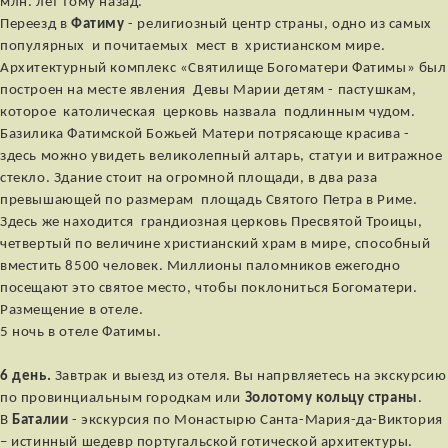
млн. лет тому назад.
Переезд в
Фатиму
- религиозный центр страны, одно из самых
популярных и почитаемых мест в христианском мире.
Архитектурный комплекс «Святилище Богоматери Фатимы» был
построен на месте явления Девы Марии детям - пастушкам,
которое католическая церковь назвала подлинным чудом.
Базилика Фатимской Божьей Матери потрясающе красива -
здесь можно увидеть великолепный алтарь, статуи и витражное
стекло. Здание стоит на огромной площади, в два раза
превышающей по размерам площадь Святого Петра в Риме.
Здесь же находится грандиозная церковь Пресвятой Троицы,
четвертый по величине христианский храм в мире, способный
вместить 8500 человек. Миллионы паломников ежегодно
посещают это святое место, чтобы поклониться Богоматери.
Размещение в отеле.
5 ночь в отеле Фатимы.
6 день.
Завтрак и выезд из отеля. Вы напрвляетесь на экскурсию
по провинциальным городкам или
Золотому кольцу страны
.
В
Баталии
- экскурсия по Монастырю Санта-Мария-да-Виктория
– истинный шедевр португальской готической архитектуры.