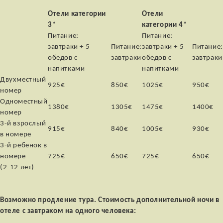
Отели категории
Отели
3*
категории 4*
Питание:
Питание:
завтраки + 5
Питание:
завтраки + 5
Питание:
обедов с
завтраки
обедов с
завтраки
напитками
напитками
Двухместный
925€
850€
1025€
950€
номер
Одноместный
1380€
1305€
1475€
1400€
номер
3-й взрослый
915€
840€
1005€
930€
в номере
3-й ребенок в
номере
725€
650€
725€
650€
(2-12 лет)
Возможно продление тура. Стоимость дополнительной ночи в
отеле с завтраком на одного человека: