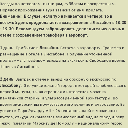
Заезды по четвергам, пятницам, субботам и воскресеньям.
Порядок прохождения тура зависит от дня прилета.
Внимание! В случае, если тур начинается в четверг, то в
восьмой день предполагается возвращение в Лиссабон в 18:30
- 19:30. Рекомендуем забронировать дополнительную ночь в
отеле с сохранением трансфера в аэропорт.
1 день.
Прибытие в
Лиссабон
. Встреча в аэропорту. Трансфер и
размещение в отеле в Лиссабоне. Получение уточненной
программы с графиком выезда на экскурсии. Свободное время.
1 ночь в Лиссабоне.
2 день.
Завтрак в отеле и выезд на обзорную экскурсию по
Лиссабону.
Это удивительный город, в который влюбляешься с
первой минуты, такая странная и интересная мозаика
памятников старины и ультрасовременной архитектуры. Во
время экскурсии вы почувствуете его величие и очарование. Вы
увидите Парк Эдуарду VII – 26 гектаров аллей и мозаичных
кустов, откуда открывается великолепный вид на город и реку
Тежу; памятник Маркизу де Помбалу – национальному герою