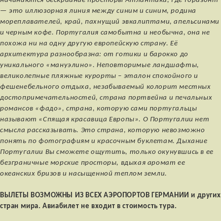
начинаются бескрайние просторы Атлантики, где горизонт
— это иллюзорная линия между синим и синим, родина
мореплавателей, край, пахнущий эвкалиптами, апельсинами
и черным кофе. Португалия самобытна и необычна, она не
похожа ни на одну другую европейскую страну. Её
архитектура разнообразна: от готики и барокко до
уникального «мануэлино». Неповторимые ландшафты,
великолепные пляжные курорты – эталон спокойного и
фешенебельного отдыха, незабываемый колорит местных
достопримечательностей, страна портвейна и печальных
романсов «фадо», страна, которую сами португальцы
называют «Спящая красавица Европы». О Португалии нет
смысла рассказывать. Это страна, которую невозможно
понять по фотографиям и красочным буклетам. Дыхание
Португалии Вы сможете ощутить, только окунувшись в ее
безграничные морские просторы, вдыхая аромат ее
океанских бризов и насыщенной теплом земли.
ВЫЛЕТЫ ВОЗМОЖНЫ ИЗ ВСЕХ АЭРОПОРТОВ ГЕРМАНИИ и других
стран мира. Авиабилет не входит в стоимость тура.