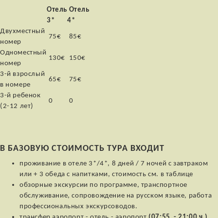
Отель
Отель
3*
4*
Двухместный
75€
85€
номер
Одноместный
130€
150€
номер
3-й взрослый
65€
75€
в номере
3-й ребенок
0
0
(2-12 лет)
В БАЗОВУЮ СТОИМОСТЬ ТУРА ВХОДИТ
проживание в отеле 3*/4*, 8 дней / 7 ночей с завтраком
или + 3 обеда с напитками, стоимость см. в таблице
обзорные экскурсии по программе, транспортное
обслуживание, сопровождение на русском языке, работа
профессиональных экскурсоводов.
трансфер аэропорт - отель - аэропорт
(07:55 - 21:00 ч.)