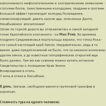
наполненного мифологическими и эзотерическими символами -
статуями богов, таинственными колодцами, прудами и гротами.
Большой эффект производит колодец Посвящения,
символизирующий девять кругов ада, описанных Данте.
Незабывемое впечатление!
Затем по горной дороге вы отправляетесь к самой западной
точке Европейского континента - на
Мыс Рока
. Во времена
позднего Средневековья португальцы верили, что точка Рока -
это самый настоящий край Земли. Неудивительно, ведь в то
время даже предположений не было, что за океаном возможны
другие земли, а до известных географических открытий еще
было далеко. Там же как сувенир можно купить истинное
Свидетельство о посещении Края Земли.
Возвращение в отель.
7 ночь в отеле в Лиссабоне.
8
день.
Завтрак, свободное время и групповой трансфер в
аэропорт.
Стоимость тура на одного человека: