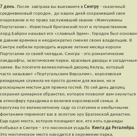
7 день
. После завтрака вы выезжаете в
Синтру
- сказочный
средневековый городок, до наших дней сохранивший свое
очарование и по праву заслуживший звание «Жемчужины
Португалии». Известный британский поэт и путешественник
лорд Байрон называл его «славный Эдем». Городок был основан
в давние времена и неоднократно сменял своих владельцев. В
Синтре любили проводить жаркие летние месяца короли
Португалии со своей челядью. Синтра - это романтические
ландшафты, экзотические парки, красивые дворцы и загадочные
замки. Вы посетите великолепный дворец Келуш, который
часто называют «Португальским Версалем», королевская
резиденция служила не просто домом для жизни, но и
роскошным местом для приема гостей. По сей день дворец
сохранил шикарное убранство, которое позволит вам окунуться
в атмосферу праздника и величия королевской семьи. А
прогулка по великолепному саду со статуями и необычными
фонтанами перенесет вас в золотую эру Браганской династии.
Еще одно место, которое посещают все, кто хоть однажды
побывал в Синтре – это масонская усадьба
Кинта да Регалейра
.
Это мистическое место находится в окружении парка,