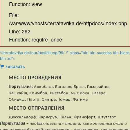
Function: view
File:
/var/www/vhosts/terratavrika.de/httpdocs/index.php
Line: 292
Function: require_once
//terratavrika.de/tour/bestellung/99/-/" class="btn btn-success btn-block
btn-xs">
ЗАКАЗАТЬ
МЕСТО ПРОВЕДЕНИЯ
Португалия:
Алкобаса, Баталия, Брага, Гимарайнш,
Кашкайш, Коимбра, Лиссабон, мыс Рока, Назаре,
Обидуш, Порто, Синтра, Томар, Фатима
МЕСТО ОТПРАВЛЕНИЯ
Дюссельдорф, Карлсруэ, Кёльн, Франкфурт, Штутгарт
Португалия
– необыкновенная страна, где кончается суша и