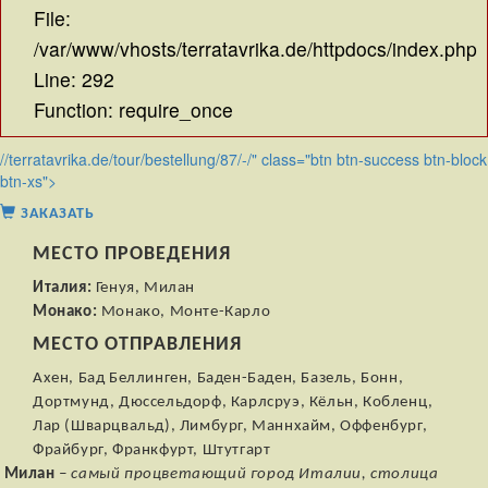
File:
/var/www/vhosts/terratavrika.de/httpdocs/index.php
Line: 292
Function: require_once
//terratavrika.de/tour/bestellung/87/-/" class="btn btn-success btn-block
btn-xs">
ЗАКАЗАТЬ
МЕСТО ПРОВЕДЕНИЯ
Италия:
Генуя, Милан
Монако:
Монако, Монте-Карло
МЕСТО ОТПРАВЛЕНИЯ
Ахен, Бад Беллинген, Баден-Баден, Базель, Бонн,
Дортмунд, Дюссельдорф, Карлсруэ, Кёльн, Кобленц,
Лар (Шварцвальд), Лимбург, Маннхайм, Оффенбург,
Фрайбург, Франкфурт, Штутгарт
Милан
– самый процветающий город Италии, столица