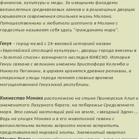
финансов, культуры и моды. За изящными фасадами
великолепных средневековых замков и в рошкошных дворцах
скрывается современная стильная жизнь Милана.
Путешественники и любители шоппинга в Милане с
гордостью называют себя здесь "гражданами мира".
Генуя
– город-музей с 26-вековой историей назван
«Европейской столицей культуры», дворцы города внесены в
«Золотой список» всемирного наследия ЮНЕСКО. История
Генуи связана с великими именами Христофора Колумба и
Никколо Паганини, в церквях хранятся древние реликвии, а
старинные улицы города помнят славные времена
могущественной Генуэзской республики.
Княжество Монако
расположено на стыке Приморских Альп и
знаменитого Лазурного берега, на побережье Средиземного
моря. Это самый настоящий рай на земле, «звездный Эдем»...
Ведь на улицах Монако и в его живописной гавани с
великолепными яхтами запросто можно встретить
представителей мировой элиты. Знаменитый квартал