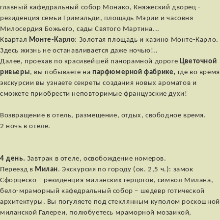
главный кафедральный собор Монако, Княжеский дворец -
резиденция семьи Гримальди, площадь Мэрии и часовня
Милосердия Божьего, сады Святого Мартина...
Квартал
Монте-Карло
: Золотая площадь и казино Монте-Карло.
Здесь жизнь не останавливается даже ночью!..
Далее, проехав по красивейшей панорамной дороге
Цветочной
ривьеры
, вы побываете на
парфюмерной фабрике,
где во время
экскурсии вы узнаете секреты создания новых ароматов и
сможете приобрести неповторимые французские духи!
Возвращение в отель, размещение, отдых, свободное время.
2 ночь в отеле.
4 день.
Завтрак в отеле, освобождение номеров.
Переезд в
Милан
. Экскурсия по городу (ок. 2,5 ч.): замок
Сфорцеско – резиденция миланских герцогов, символ Милана,
бело-мраморный кафедральный собор – шедевр готической
архитектуры. Вы погуляете под стеклянным куполом роскошной
миланской Галереи, полюбуетесь мраморной мозаикой,