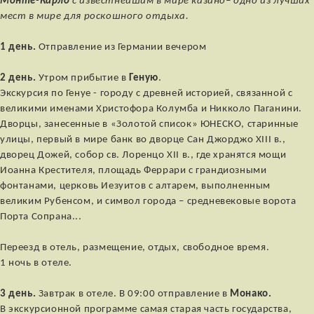
Монте-Карло
с известнейшим в мире казино– одно из лучших
мест в мире для роскошного отдыха.
1 день.
Отправление из Германии вечером
2 день.
Утром прибытие в
Геную
.
Экскурсия по Генуе - городу с древней историей, связанной с
великими именами Христофора Колумба и Никколо Паганини.
Дворцы, занесенные в «Золотой список» ЮНЕСКО, старинные
улицы, первый в мире банк во дворце Сан Джорджо XIII в.,
дворец Дожей, собор св. Лоренцо XII в., где хранятся мощи
Иоанна Крестителя, площадь Феррари с грандиозными
фонтанами, церковь Иезуитов с алтарем, выполненным
великим Рубенсом, и символ города – средневековые ворота
Порта Сопрана...
Переезд в отель, размещение, отдых, свободное время.
1 ночь в отеле.
3 день.
Завтрак в отеле. В 09:00 отправление в
Монако.
В экскурсионной программе самая старая часть государства,