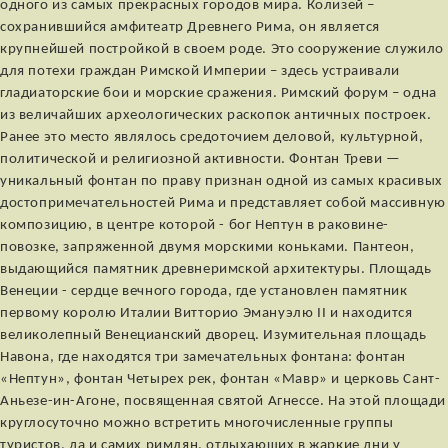
одного из самых прекрасных городов мира. Колизей –
сохранившийся амфитеатр Древнего Рима, он является
крупнейшей постройкой в своем роде. Это сооружение служило
для потехи граждан Римской Империи – здесь устраивали
гладиаторские бои и морские сражения. Римский форум – одна
из величайших археологических раскопок античных построек.
Ранее это место являлось средоточием деловой, культурной,
политической и религиозной активности. Фонтан Треви —
уникальный фонтан по праву признан одной из самых красивых
достопримечательностей Рима и представляет собой массивную
композицию, в центре которой - бог Нептун в раковине-
повозке, запряженной двумя морскими коньками. Пантеон,
выдающийся памятник древнеримской архитектуры. Площадь
Венеции - сердце вечного города, где установлен памятник
первому королю Италии Витторио Эмануэлю II и находится
великолепный Венецианский дворец. Изумительная площадь
Навона, где находятся три замечательных фонтана: фонтан
«Нептун», фонтан Четырех рек, фонтан «Мавр» и церковь Сант-
Аньезе-ин-Агоне, посвященная святой Агнессе. На этой площади
круглосуточно можно встретить многочисленные группы
туристов, да и самих римлян, отдыхающих в жаркие дни у