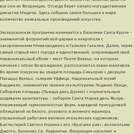
все они из Флоренции. Отсюда берет начало могущественная
династия Медичи. Здесь собрано самое большое в мире
количество уникальных произведений искусства.
Экскурсионная программа начинается у базилики Санта Кроче –
знаменитой флорентийской церкви и некрополя с
захоронениями Микеланджело и Галилео Галилея. Далее, через
самый старый мост города и единственный, сохранивший свой
первоначальный облик – мост Понте-Веккьо, на котором,
начиная с эпохи Возрождения, располагаются лавки ювелиров.
Во время эскурсии вы увидите площадь Синьории с дворцом
Палаццо Веккьо, галерею Уффици, Национальный музей
Барджело, знаменитую своими скульптурами Лоджию Ланци,
Соборную площадь (Пьяцца дель Дуомо) с изумительным
шедевром архитектуры – собором Санта Мария дель Фьоре,
поражающий гармоничностью форм, нарядной причудливой
облицовкой из белого, розового и зеленого мрамора,
украшенный работами великих итальянских художников,
Баптистерий Святого Иоанна с его «Вратами рая», колокольню
Джотто, базилику Св. Лаврентия. Флоренция изумляет и