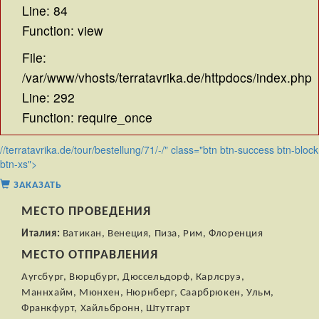
Line: 84
Function: view
File:
/var/www/vhosts/terratavrika.de/httpdocs/index.php
Line: 292
Function: require_once
//terratavrika.de/tour/bestellung/71/-/" class="btn btn-success btn-block
btn-xs">
ЗАКАЗАТЬ
МЕСТО ПРОВЕДЕНИЯ
Италия:
Ватикан, Венеция, Пиза, Рим, Флоренция
МЕСТО ОТПРАВЛЕНИЯ
Аугсбург, Вюрцбург, Дюссельдорф, Карлсруэ,
Маннхайм, Мюнхен, Нюрнберг, Саарбрюкен, Ульм,
Франкфурт, Хайльбронн, Штутгарт