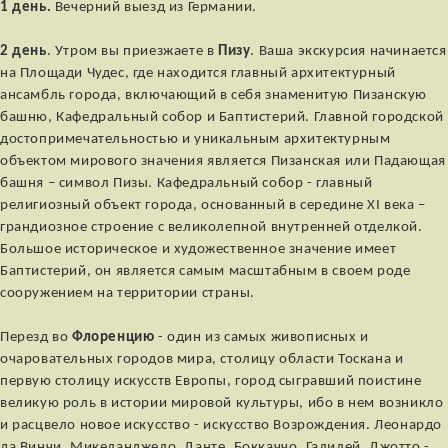
1 день.
Вечерний выезд из Германии.
2 день
. Утром вы приезжаете в
Пизу
. Ваша экскурсия начинается
на Площади Чудес, где находится главный архитектурный
ансамбль города, включающий в себя знаменитую Пизанскую
башню, Кафедральный собор и Баптистерий. Главной городской
достопримечательностью и уникальным архитектурным
объектом мирового значения является Пизанская или Падающая
башня – символ Пизы. Кафедральный собор - главный
религиозный объект города, основанный в середине XI века –
грандиозное строение с великолепной внутренней отделкой.
Большое историческое и художественное значение имеет
Баптистерий, он является самым масштабным в своем роде
сооружением на территории страны.
Перезд во
Флоренцию
- один из самых живописных и
очаровательных городов мира, столицу области Тоскана и
первую столицу искусств Европы, город сыгравший поистине
великую роль в истории мировой культуры, ибо в нем возникло
и расцвело новое искусство - искусство Возрождения. Леонардо
да Винчи, Микеланджело, Данте, Боккаччо, Галилей, Джотто -