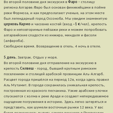
Во второй половине дня экскурсия в
Фаро
– столицу
региона Алгарве.Фаро был основан финикийцами в пойме
реки Формоза, и как предполагают ученые, на этом месте
был легендарный город Оссоноба. Мы увидим знаменитую
церковь Кармо
и часовню костей (вход ~
1 €
/чел), крепость
Фаро и неповторимые пейзажи реки и можем попробовать
алгарвийские сладости из инжира, миндаля и фасоли
(алфароба).
Свободное время. Возвращение в отель. 4 ночь в отеле.
5 день.
Завтрак. Отдых у моря.
Во второй половине дня отправление на экскурсию в
крепость
Силвеш
- город, бывший крупным римским
поселением и столицей арабской провинции Аль-Алгарб.
Расцвет города пришёлся на период 12в, когда здесь правил
Аль Мутамит. В городе сохранилась уникальная крепость,
построенная из красного песчаника. Узкие арабские улочки
спускаются с холма к реке Араде и создают непередаваемое
ощущение погружения в историю. Здесь легко затеряться и
представить, как шумели восточные рынки 12 века. У вас