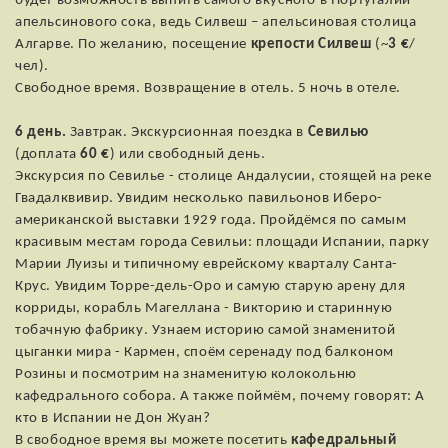
будет возможность выпить самого вкусного в Португалии
апельсинового сока, ведь Силвеш – апельсиновая столица
Алгарве. По желанию, посещение
крепости Силвеш
(~
3 €
/
чел).
Свободное время. Возвращение в отель. 5 ночь в отеле.
6 день.
Завтрак. Экскурсионная поездка в
Севилью
(доплата
60 €
) или свободный день.
Экскурсия по Севилье - столице Андалуcии, стоящей на реке
Гвадалквивир. Увидим несколько павильонов Иберо-
американской выставки 1929 года. Пройдёмся по самым
красивым местам города Севильи: площади Испании, парку
Марии Луизы и типичному еврейскому кварталу Санта-
Крус. Увидим Торре-дель-Oро и самую старую арену для
корриды, корабль Магеллана - Викторию и старинную
тобачную фабрику. Узнаем историю самой знаменитой
цыганки мира - Кармен, споём серенаду под балконом
Розины и посмотрим на знаменитую колокольню
кафедрального собора. А также поймём, почему говорят: А
кто в Испании не Дон Жуан?
В свободное время вы можете посетить
кафедральный