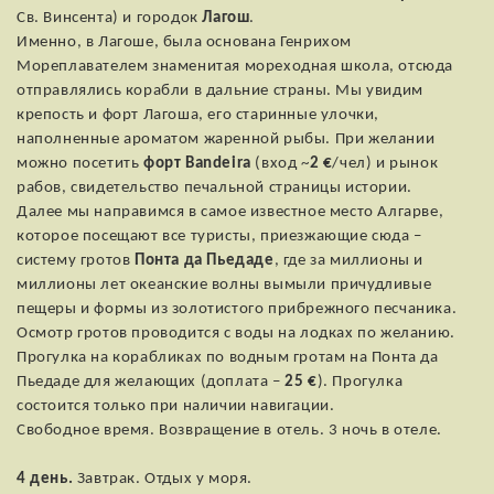
Св. Винсента) и городок
Лагош
.
Именно, в Лагоше, была основана Генрихом
Мореплавателем знаменитая мореходная школа, отсюда
отправлялись корабли в дальние страны. Мы увидим
крепость и форт Лагоша, его старинные улочки,
наполненные ароматом жаренной рыбы. При желании
можно посетить
форт Bandeira
(вход ~
2 €
/чел) и рынок
рабов, свидетельство печальной страницы истории.
Далее мы направимся в самое известное место Алгарве,
которое посещают все туристы, приезжающие сюда –
систему гротов
Понта да Пьедаде
, где за миллионы и
миллионы лет океанские волны вымыли причудливые
пещеры и формы из золотистого прибрежного песчаника.
Осмотр гротов проводится с воды на лодках по желанию.
Прогулка на корабликах по водным гротам на Понта да
Пьедаде для желающих (доплата –
25 €
). Прогулка
состоится только при наличии навигации.
Свободное время. Возвращение в отель. 3 ночь в отеле.
4 день.
Завтрак. Отдых у моря.