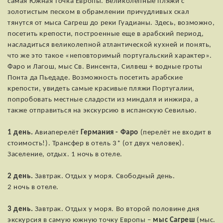
самая Южная точка Европы. Великолепные пляжи с
золотистым песком в обрамлении причудливых скал
тянутся от мыса Сагреш до реки Гуадианы. Здесь, возможно,
посетить крепости, построенные еще в арабский период,
насладиться великолепной атлантической кухней и понять,
что же это такое «неповторимый португальский характер».
Фаро и Лагош, мыс Св. Винсента, Силвеш + водные гроты
Понта да Пьедаде. Возможность посетить арабские
крепости, увидеть самые красивые пляжи Португалии,
попробовать местные сладости из миндаля и инжира, а
также отправиться на экскурсию в испанскую Севилью.
1 день.
Авиаперелёт
Германия - Фаро
(перелёт не входит в
стоимость!). Трансфер в отель 3* (от двух человек).
Заселение, отдых. 1 ночь в отеле.
2 день.
Завтрак. Отдых у моря. Свободный день.
2 ночь в отеле.
3 день.
Завтрак. Отдых у моря. Во второй половине дня
экскурсия в самую южную точку Европы –
мыс Сагреш
(мыс.