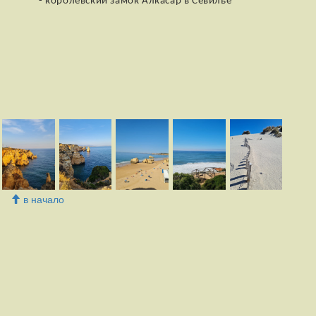
- королевский замок Алкасар в Севилье
в начало