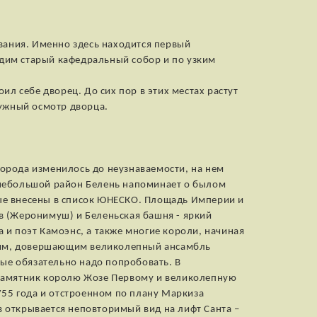
вания. Именно здесь находится первый
идим старый кафедральный собор и по узким
ил себе дворец. До сих пор в этих местах растут
ружный осмотр дворца.
города изменилось до неузнаваемости, на нем
о небольшой район Белень напоминает о былом
е внесены в список ЮНЕСКО. Площадь Империи и
 (Жеронимуш) и Беленьская башня - яркий
 и поэт Камоэнс, а также многие короли, начиная
елям, довершающим великолепный ансамбль
ые обязательно надо попробовать. В
памятник королю Жозе Первому и великолепную
55 года и отстроенном по плану Маркиза
в открывается неповторимый вид на лифт Санта –