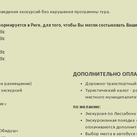
оведения экскурсий без нарушения программы тура.
ормируется в Риге, для того, чтобы Вы могли состыковать Ваш
tic
tic
tic
tic
ДОПОЛНИТЕЛЬНО ОПЛА
ное размещение)
Дорожно-транспортный с
 экскурсий
Туристический налог - 
местного муниципалите
лес»
по желанию:
Экскурсия по Лиссабону 
Экскурсионная поездка 
оплачиваются дополнит
 Обидуш»
Выбор места в автобусе н