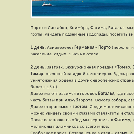
Порто и Лиссабон, Коимбра, Фатима, Баталья, мы
гроты, увидеть подземные водопады, посетить ви
1 день.
Авиаперелёт
Германия - Порто
(перелёт н
Заселение, отдых, 1 ночь в отеле.
2 день.
Завтрак. Экскурсионная поездка
«Томар, 
Томар,
овеянный загадкой тамплиеров. Здесь раз
уничтожения ордена в других европейских страна
билеты 15 €).
Далее мы отправимся в городок
Баталья,
где нахо
честь битвы при Алжубаррота. Осмотр собора, св
Далее отправимся к
гротам
. Среди многочисленны
можно увидеть своими глазами сталактиты и стал
После остановки на обед мы вернемся в
Фатиму
,
миллионы паломников со всего мира.
Свободное время. Возвращение в отель, отдых. 2 