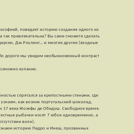
ософией, поведает историю создания одного из
а так привлекательна? Вы сами сможете сделать
ндерсен, Дж.Роулинг… и многие другие (входные
. По дороге мы увидим необыкновенный контраст
возможно купание.
лностью спрятался за крепостными стенами, где
 узнаем, как возник португальский шоколад,
и 17 века Жозефы де Обидуш. Свободное время.
 местные рыбачки носят 7 юбок одновременно, а
тсутствии волн).
 узнаем историю Педро и Инеш, прозванных