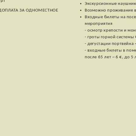
орт
Экскурсионные наушники
 ДОПЛАТА ЗА ОДНОМЕСТНОЕ
Возможно проживание в о
Входные билеты на пос
мероприятия
- осмотр крепости и мон
- гроты горной системы 
- дегустации портвейна 
- входные билеты в поме
после 65 лет ~ 6 €, до 5