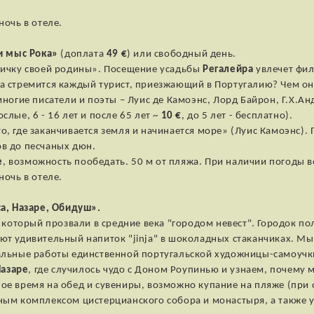
ночь в отеле.
и мыс Рока»
(доплата
49 €
) или свободный день.
стичку своей родины». Посещение усадьбы
Регалейра
увлечет фил
а стремится каждый турист, приезжающий в Португалию? Чем он
многие писатели и поэты – Луис де Камоэнс, Лорд Байрон, Г.Х.А
ослые, 6 - 16 лет и после 65 лет ~
10 €
, до 5 лет - бесплатно).
то, где заканчивается земля и начинается море» (Луис Камоэнс)
ов до песчаных дюн.
е
, возможность пообедать. 50 м от пляжа. При наличии погоды 
ночь в отеле.
а, Назаре, Обидуш».
, который прозвали в средние века "городом невест". Городок по
ют удивительный напиток "jinja" в шоколадных стаканчиках. Мы
кальные работы единственной португальской художницы-самоучк
азаре
, где случилось чудо с Доном Роупинью и узнаем, почему
ое время на обед и сувениры, возможно купание на пляже (при о
омным комплексом цистерцианского собора и монастыря, а также