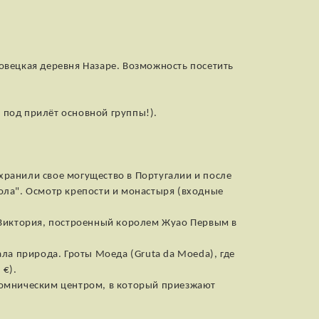
овецкая деревня Назаре. Возможность посетить
р под прилёт основной группы!).
хранили свое могущество в Португалии и после
ола". Осмотр крепости и монастыря (входные
 Виктория, построенный королем Жуао Первым в
ала природа. Гроты Моеда (Gruta da Moeda), где
 €).
аломническим центром, в который приезжают