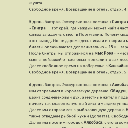
Жушта.
Свободное время. Возвращение в отель, отдых. 4 
5 день.
Завтрак. Экскурсионная поездка
«Синтра 
«
Синтра
— тот край, где каждый может найти ча
самых загадочных мест в Португалии. Почему сюд
этот вывод. Но не даром здесь писали и творили 
билеты оплачиваются дополнительно ~
15 €
- взр
После Синтры мы отправимся на
мыс Рока
- «мес
смены пейзажей от сосновых и эвкалиптовых лес
Далее свободное время на побережье в
Кашкайш
Свободное время. Возвращение в отель, отдых. 5 
6 день.
Завтрак. Экскурсионная поездка
«Алкобас
Мы отправимся в королевскую деревню-
Обидуш
царит средневековый дух, а местные жители пода
почему так славен капустный лист и увидим уни
Далее мы отправимся в рыболовецкую деревню
Н
также отведаем рыбной кухни (доплата). Свободн
Далее мы посетим городок
Алкобаса
, с его огр