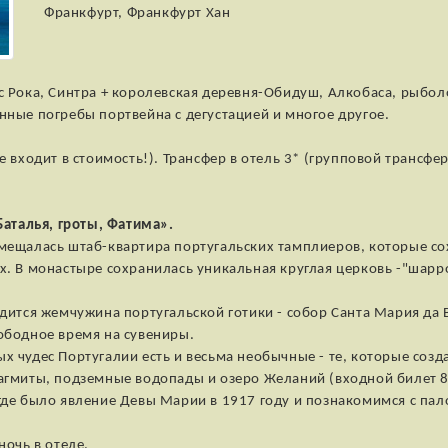
Франкфурт, Франкфурт Хан
с Рока, Синтра + королевская деревня-Обидуш, Алкобаса, рыбол
нные погребы портвейна с дегустацией и многое другое.
е входит в стоимость!). Трансфер в отель 3* (групповой трансфе
Баталья, гроты, Фатима».
мещалась штаб-квартира португальских тамплиеров, которые со
х. В монастыре сохранилась уникальная круглая церковь -"шарр
дится жемчужина португальской готики - собор Санта Мария да
ободное время на сувениры.
х чудес Португалии есть и весьма необычные - те, которые созд
агмиты, подземные водопады и озеро Желаний (входной билет 8
 где было явление Девы Марии в 1917 году и познакомимся с п
ночь в отеле.