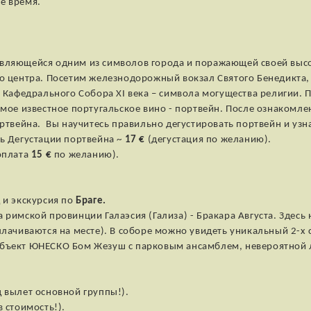
е время.
вляющейся одним из символов города и поражающей своей высо
го центра. Посетим железнодорожный вокзал Святого Бенедикта
о Кафедрального Собора XI века – символа могущества религии. 
самое известное португальское вино - портвейн. После ознакомл
ртвейна. Вы научитесь правильно дегустировать портвейн и узна
ь Дегустации портвейна ~
17 €
(дегустация по желанию).
оплата
15 €
по желанию).
 и экскурсия по
Браге.
 римской провинции Галаэсия (Гализа) - Бракара Августа. Здес
лачиваются на месте). В соборе можно увидеть уникальный 2-х 
объект ЮНЕСКО Бом Жезуш с парковым ансамблем, невероятной 
 вылет основной группы!).
 стоимость!).