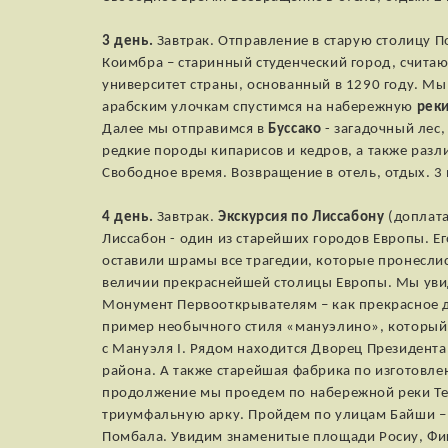
3 день.
Завтрак. Отправление в старую столицу П
Коимбра – старинный студенческий город, счита
университет страны, основанный в 1290 году. М
арабским улочкам спустимся на набережную
рек
Далее мы отправимся в
Буссако
- загадочный лес,
редкие породы кипарисов и кедров, а также разл
Свободное время. Возвращение в отель, отдых. 3 
4 день.
Завтрак.
Экскурсия по Лиссабону
(доплат
Лиссабон - один из старейших городов Европы. Е
оставили шрамы все трагедии, которые пронесли
величии прекраснейшей столицы Европы. Мы уви
Монумент Первооткрывателям – как прекрасное 
пример необычного стиля «мануэлино», который в
с Мануэля I. Рядом находится Дворец Президен
района. А также старейшая фабрика по изготовл
продолжение мы проедем по набережной реки Те
триумфальную арку. Пройдем по улицам Байши – 
Помбала. Увидим знаменитые площади Росиу, Фиге