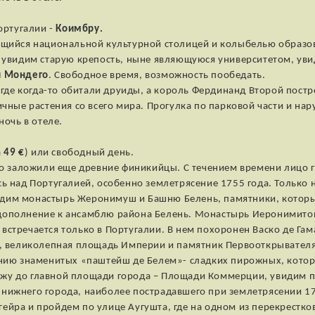
ортугалии -
Коимбру.
ющийся национальной культурной столицей и колыбелью образо
ы увидим старую крепость, ныне являющуюся университетом, ув
и Мондего
. Свободное время, возможность пообедать.
 где когда-то обитали друиды, а король Фердинанд Второй постро
ичные растения со всего мира. Прогулка по парковой части и на
ночь в отеле.
а
49 €
) или свободный день.
го заложили еще древние финикийцы. С течением времени лицо 
сь над Португалией, особенно землетрясение 1755 года. Тольк
дим монастырь Жеронимуш и Башню Белень, памятники, которы
дополнение к ансамблю района Белень. Монастырь Иеронимитов
стречается только в Португалии. В нем похоронен Васко де Гама
та, великолепная площадь Империи и памятник Первооткрыват
ению знаменитых «паштейш де Белем»- сладких пирожных, котор
жу до главной площади города – Площади Коммерции, увидим 
нижнего города, наиболее пострадавшего при землетрясении 17
йра и пройдем по улице Аугушта, где на одном из перекрестко