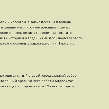
той и красотой, а также посетим площадь
, вошедшего в список четырнадцати самых
После ознакомления с городом вы посетите
ения с историей и традициями производства этого
ете его основные характеристики. Также, по
ь находится самый старый кафедральный собор
сторонний орган 18 века работы Андре Суаеш и
лестницей и подъемником 19 века, который