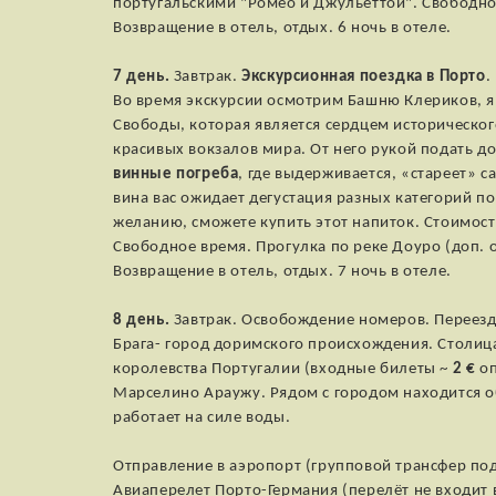
португальскими "Ромео и Джульеттой". Свободно
Возвращение в отель, отдых. 6 ночь в отеле.
7 день.
Завтрак.
Экскурсионная поездка в Порто
.
Во время экскурсии осмотрим Башню Клериков, я
Свободы, которая является сердцем историческо
красивых вокзалов мира. От него рукой подать д
винные погреба
, где выдерживается, «стареет» 
вина вас ожидает дегустация разных категорий по
желанию, сможете купить этот напиток. Стоимост
Свободное время. Прогулка по реке Доуро (доп. 
Возвращение в отель, отдых. 7 ночь в отеле.
8 день.
Завтрак. Освобождение номеров. Переезд
Брага- город доримского происхождения. Столица
королевства Португалии (входные билеты ~
2 €
оп
Марселино Араужу. Рядом с городом находится 
работает на силе воды.
Отправление в аэропорт (групповой трансфер под
Авиаперелет Порто-Германия (перелёт не входит в