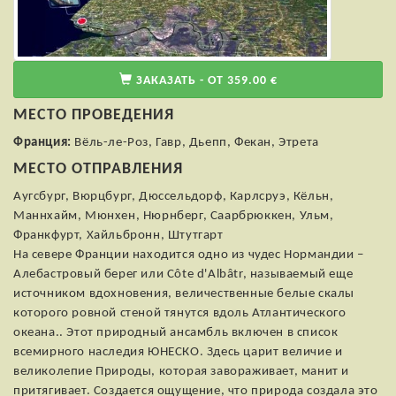
ЗАКАЗАТЬ - ОТ 359.00 €
МЕСТО ПРОВЕДЕНИЯ
Франция:
Вёль-ле-Роз, Гавр, Дьепп, Фекан, Этрета
МЕСТО ОТПРАВЛЕНИЯ
Аугсбург, Вюрцбург, Дюссельдорф, Карлсруэ, Кёльн,
Маннхайм, Мюнхен, Нюрнберг, Саарбрюккен, Ульм,
Франкфурт, Хайльбронн, Штутгарт
На севере Франции находится одно из чудес Нормандии –
Алебастровый берег или Côte d'Albâtr, называемый еще
источником вдохновения, величественные белые скалы
которого ровной стеной тянутся вдоль Атлантического
океана.. Этот природный ансамбль включен в список
всемирного наследия ЮНЕСКО. Здесь царит величие и
великолепие Природы, которая завораживает, манит и
притягивает. Создается ощущение, что природа создала это