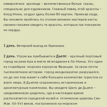
невероятное зрелище – величественные белые скалы,
специально для художников. Главный певец этой красоты –
Клод Моне, создал здесь более 80 картин. Приехав сюда,
Вы сможете пройтись по стопам великих мастеров кисти,
своими глазами увидеть те красоты, которые так покорили
их сердца.
1 день.
Вечерний выезд из Германии.
2 день.
Утром вы прибываете в
Дьепп
– крупный портовый
город на реке Арк в месте её впадения в Ла-Манш. Это один
из старейших морских курортов Франции. За свою почти
тысячелетнюю историю город неоднократно разрушался,
но до сих пор манит к себе большое количество туристов со
всего мира. В Дьеппе сохранились исторические и
архитектурные памятники. Вы увидите Шато де Дьепп –
средневековую цидатель, где в настоящее время
располагается городской музей и готическую церковь Сен-
Жак XII-XVI веков, построенную на морском