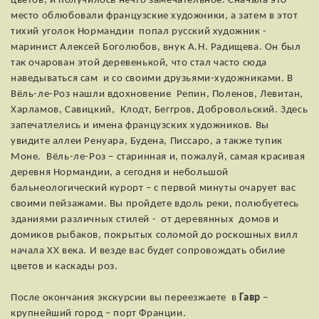
цветов, и получилось нечто замечательное. Сначала это
место облюбовали французские художники, а затем в этот
тихий уголок Нормандии попал русский художник -
маринист Алексей Боголюбов, внук А.Н. Радищева. Он был
так очарован этой деревенькой, что стал часто сюда
наведываться сам и со своими друзьями-художниками. В
Вёль-ле-Роз нашли вдохновение Репин, Поленов, Левитан,
Харламов, Савицкий, Клодт, Беггров, Добровольский. Здесь
запечатлелись и имена французских художников. Вы
увидите аллеи Ренуара, Будена, Писсаро, а также тупик
Моне. Вёль-ле-Роз – старинная и, пожалуй, самая красивая
деревня Нормандии, а сегодня и небольшой
бальнеологический курорт – с первой минуты очарует вас
своими пейзажами. Вы пройдете вдоль реки, полюбуетесь
зданиями различных стилей - от деревянных домов и
домиков рыбаков, покрытых соломой до роскошных вилл
начала XX века. И везде вас будет сопровождать обилие
цветов и каскады роз.
После окончания экскурсии вы переезжаете в
Гавр
–
крупнейший город – порт Франции.