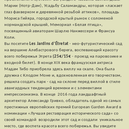
Марии (Нотр-Дам), Усадьбу Саламандры, которая «ласкает
глаз фахверком и деревянной резьбой аттиков», площадь
Мориса Гийяра, городской крытый рынок с соломеной
нормандской крышей, Мемориал «Белая птица»,
посвященный авиаторам Шарлю Нанжессери и Франсуа
Коли.
Вы посетите
Les Jardins d’Étretat
- нео-футуристический сад
на вершине Алебастрового берега, воспевающий красоту
всего побережья Этрета
(25€/15€
- проезд на паровозике и
входной билет). В конце XIX века французская актриса
Мадам Тибо приобрела здесь виллу на скале. Она была
дружна с Клодом Моне и, вдохновленная его творчеством,
решила создать парк - сад на склоне перед виллой в стиле
авангардных тенденций времени и с элементами
импрессионизма. В конце 2016 года ландшафтный
архитектор Александр Гривко, обладатель одной из самых
престижных европейских премий European Garden Award в
номинации «Лучшая реставрация исторического сада» со
своей командой возродили этот сад и создали уникальное
место, где воспета красота всего побережья. Вы увидите