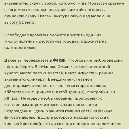
знаменитую скалу с аркой, которую Ги де Мопассан сравнил
с «огромным слоном, погрузившим хобот в воду»,
одинокую скалу «Игла», выступающую над морем на
высоту 51 метр.
В свободное время вы сможете посетить один из
многочисленных ресторанов городка, отдохнуть на
галечном пляже.
Далее вы переезжаете в
Фекан
- торговый и рыболовецкий
порт на берегу Ла-Манша. Фекан - это еще и морской
курорт, место паломничества, центр искусств и родина
знаменитого ликера «Бенедиктин». Главной
достопримечательностью является старая церковь
аббатства Сент-Трините (Святой Троицы), постройки XII -
XIII в.в. Интерьер необыкновенно просторный, с
изысканным хором и красивым алтарем эпохи
Возрождения. Здесь хранится главная святыня Фекана -
фиговое дерево, в дупле которого находится сосуд с
кровью Христовой, что до сих пор привлекает паломников