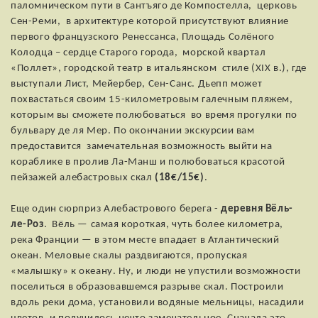
паломническом пути в Сантъяго де Компостелла, церковь
Сен-Реми, в архитектуре которой присутствуют влияние
первого французского Ренессанса, Площадь Солёного
Колодца – сердце Старого города, морской квартал
«Поллет», городской театр в итальянском стиле (XIX в.), где
выступали Лист, Мейербер, Сен-Санс. Дьепп может
похвастаться своим 15-километровым галечным пляжем,
которым вы сможете полюбоваться во время прогулки по
бульвару де ля Мер. По окончании экскурсии вам
предоставится замечательная возможность выйти на
кораблике в пролив Ла-Манш и полюбоваться красотой
пейзажей алебастровых скал
(18€/15€)
.
Еще один сюрприз Алебастрового берега -
деревня Вёль-
ле-Роз
. Вёль — самая короткая, чуть более километра,
река Франции — в этом месте впадает в Атлантический
океан. Меловые скалы раздвигаются, пропуская
«малышку» к океану. Ну, и люди не упустили возможности
поселиться в образовавшемся разрыве скал. Построили
вдоль реки дома, установили водяные мельницы, насадили