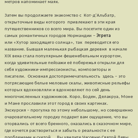
метров напоминает маяк.
Затем вы продолжаете знакомство с Кот-д'Альбатр,
открыточные виды которого привлекают в эти края
путешественников со всего мира. Вы посетите один из
самых романтичных городов Нормандии –
Этрета
или «Хутор заходящего солнца», так переводится его
название. Бывшая маленькая рыбацкая деревня в начале
XIX века стала популярным фешенебельным курортом,
когда удивительные пейзажи её побережья открыли для
себя художники-импрессионисты, композиторы и
писатели. Основная достопримечательность здесь – это
потрясающие белые меловые скалы, живописные рельефы
которых вдохновляли и вдохновляют по сей день
многочисленных художников. Коро, Боден, Делакруа, Моне
и Мане прославили этот город в своих картинах.
Экскурсия – прогулка по этому небольшому, но совершенно
очаровательному городку подарит вам ощущение, что вы
оторвались от всего бренного, оказались в сказочном мире,
где хочется раствориться и забыть о реальности с ее
проблемами и суетой... Вы увидите Часовню Святой Девы