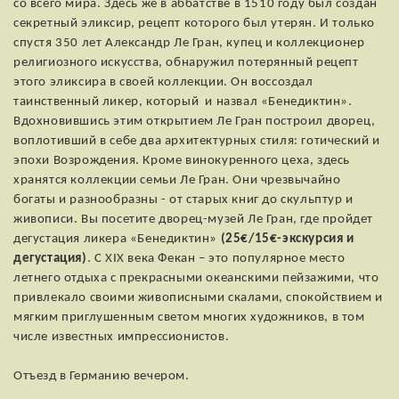
со всего мира. Здесь же в аббатстве в 1510 году был создан
секретный эликсир, рецепт которого был утерян. И только
спустя 350 лет Александр Ле Гран, купец и коллекционер
религиозного искусства, обнаружил потерянный рецепт
этого эликсира в своей коллекции. Он воссоздал
таинственный ликер, который и назвал «Бенедиктин».
Вдохновившись этим открытием Ле Гран построил дворец,
воплотивший в себе два архитектурных стиля: готический и
эпохи Возрождения. Кроме винокуренного цеха, здесь
хранятся коллекции семьи Ле Гран. Они чрезвычайно
богаты и разнообразны - от старых книг до скульптур и
живописи. Вы посетите дворец-музей Ле Гран, где пройдет
дегустация ликера «Бенедиктин»
(25€/15€-экскурсия и
дегустация)
. С XIX века Фекан – это популярное место
летнего отдыха с прекрасными океанскими пейзажими, что
привлекало своими живописными скалами, спокойствием и
мягким приглушенным светом многих художников, в том
числе известных импрессионистов.
Отъезд в Германию вечером.