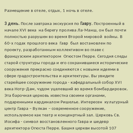
Размещение в отеле, отдых, 1 ночь в отеле.
3 день.
После завтрака экскурсия по
Гавру.
Построенный в
начале XVI века на берегу пролива Ла-Манш, он был почти
полностью разрушен во время Второй мировой войны. В
60-х годах прошлого века Гавр был востановлен по
проекту, разработанным коллективом во главе с
французским архитектором Огюстом Перре. Сегодня следы
старой структуры города и его сохранившиеся исторические
сооружения прекрасно соединяются с новыми идеями в
сфере градостроительства и архитектуры. Вы увидите
старейшее сооружение города - кафедральный собор XVI
века Нотр-Дам, чудом уцелевший во время бомбардировок.
Эта барочная церковь известна своими органами,
подаренными кардиналом Ришелье. Интересен культурный
центр Гавра – Вулкан – современное сооружение,
используемое как театр и конценртный зал. Церковь Св.
Иосифа - символ восстановленного Гавра и шедевр
архитектора Огюста Перре. Башня церкви высотой 107