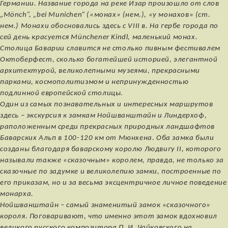
Германии. Название города на реке Изар произошло от слов
„Mönch“, „bei Munichen“ («монах» (нем.), «у монахов» (ст.
нем.) Монахи обосновались здесь c VIII в. На гербе города по
сей день красуется Münchener Kindl, маленький монах.
Столица Баварии славится не столько пивным фестивалем
Октоберфест, сколько богатейшей историей, элегантной
архитектурой, великолепными музеями, прекрасными
парками, космополитизмом и непринужденностью
подлинной европейской столицы.
Один из самых познавательных и интересных маршрутов
здесь – экскурсия к замкам Нойшванштайн и Линдерхоф,
раположенным среди прекрасных природных ландшафтов
Баварских Альп в 100-120 км от Мюнхена. Оба замка были
созданы благодаря баварскому королю Людвигу II, которого
называли также «сказочным» королем, правда, не только за
сказочные по задумке и великолепию замки, построенные по
его приказам, но и за весьма эксцентричное личное поведение
монарха.
Нойшванштайн – самый знаменитый замок «сказочного»
короля. Поговаривают, что именно этот замок вдохновил
великого русского композитора П. И. Чайковского на