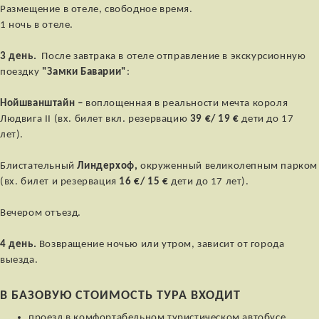
Размещение в отеле, свободное время.
1 ночь в отеле.
3 день.
После завтрака в отеле отправление в экскурсионную
поездку
"Замки Баварии"
:
Нойшванштайн
–
воплощенная в реальности мечта короля
Людвига II (вх. билет вкл. резервацию
39 €/ 19 €
дети до 17
лет).
Блистательный
Линдерхоф,
окруженный великолепным парком
(вх. билет и резервация
16 €/ 15 €
дети до 17 лет).
Вечером отъезд.
4 день.
Возвращение ночью или утром, зависит от города
выезда.
В БАЗОВУЮ СТОИМОСТЬ ТУРА ВХОДИТ
проезд в комфортабельном туристическом автобусе