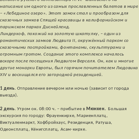
написание им одного из самых прославленных балетов в мире
– «Лебединое озеро». Этот замок стал и прообразом для
сказочных замков Спящей красавицы в калифорнийском и
парижском парках Диснейленд.
Линдерхоф, похожий на золотую шкатулку, – один из
романтических замков Людвига II, окружённый парком со
сказочными постройками, фонтанами, скульптурами и
огромным гротом. Создание этого комплекса началось
вскоре после посещения Людвигом Версаля. Он, как и многие
другие монархи Европы, был горячим почитателем Людовика
XIV и восхищался его загородной резиденцией.
1 день
. Отправление вечером или ночью (зависит от города
выезда).
2 день
. Утром ок. 08:00 ч.
–
прибытие в
Мюнхен.
Большая
экскурсия по городу: Фрауенкирхе, Мариенплатц,
Виктуаленмаркт, Хофбройхаус, Резиденция, Ратуша,
Одеонсплатц, Кёнигсплатц, Асам-кирхе.