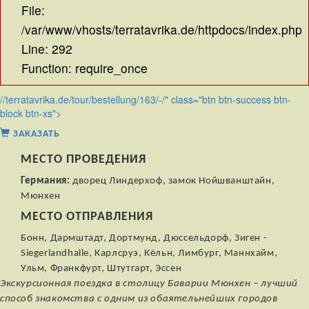
File:
/var/www/vhosts/terratavrika.de/httpdocs/index.php
Line: 292
Function: require_once
//terratavrika.de/tour/bestellung/163/-/" class="btn btn-success btn-
block btn-xs">
ЗАКАЗАТЬ
МЕСТО ПРОВЕДЕНИЯ
Германия:
дворец Линдерхоф, замок Нойшванштайн,
Мюнхен
МЕСТО ОТПРАВЛЕНИЯ
Бонн, Дармштадт, Дортмунд, Дюссельдорф, Зиген -
Siegerlandhalle, Карлсруэ, Кёльн, Лимбург, Маннхайм,
Ульм, Франкфурт, Штутгарт, Эссен
Экскурсионная поездка в столицу Баварии Мюнхен – лучший
способ знакомства с одним из обаятельнейших городов