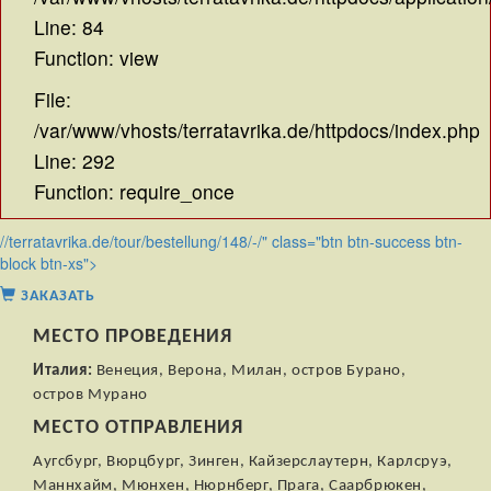
Line: 84
Function: view
File:
/var/www/vhosts/terratavrika.de/httpdocs/index.php
Line: 292
Function: require_once
//terratavrika.de/tour/bestellung/148/-/" class="btn btn-success btn-
block btn-xs">
ЗАКАЗАТЬ
МЕСТО ПРОВЕДЕНИЯ
Италия:
Венеция, Верона, Милан, остров Бурано,
остров Мурано
МЕСТО ОТПРАВЛЕНИЯ
Аугсбург, Вюрцбург, Зинген, Кайзерслаутерн, Карлсруэ,
Маннхайм, Мюнхен, Нюрнберг, Прага, Саарбрюкен,