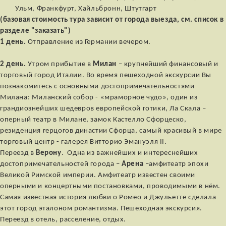
Ульм, Франкфурт, Хайльбронн, Штутгарт
(базовая стоимость тура зависит от города выезда, см. список в
разделе "заказать")
1 день.
Отправление из Германии вечером.
2 день.
Утром прибытие в
Милан
– крупнейший финансовый и
торговый город Италии. Во время пешеходной экскурсии Вы
познакомитесь с основными достопримечательностями
Милана: Миланский собор - «мраморное чудо», один из
грандиознейших шедевров европейской готики, Ла Скала –
оперный театр в Милане, замок Кастелло Сфорцеско,
резиденция герцогов династии Сфорца, самый красивый в мире
торговый центр - галерея Витторио Эмануэля II.
Переезд в
Верону
. Одна из важнейших и интереснейших
достопримечательностей города –
Арена
–амфитеатр эпохи
Великой Римской империи. Амфитеатр известен своими
оперными и концертными постановками, проводимыми в нём.
Самая известная история любви о Ромео и Джульетте сделала
этот город эталоном романтизма. Пешеходная экскурсия.
Переезд в отель, расселение, отдых.