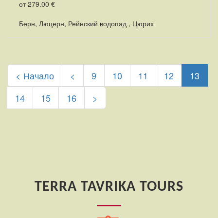
от 279.00 €
Берн, Люцерн, Рейнский водопад , Цюрих
(curr
< Начало
<
9
10
11
12
13
14
15
16
>
TERRA TAVRIKA TOURS